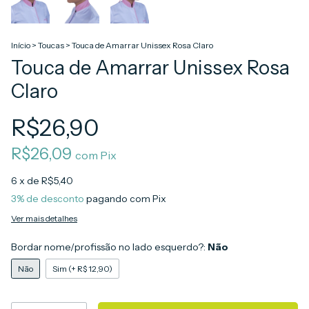
Início
>
Toucas
>
Touca de Amarrar Unissex Rosa Claro
Touca de Amarrar Unissex Rosa
Claro
R$26,90
R$26,09
com
Pix
6
x de
R$5,40
3% de desconto
pagando com Pix
Ver mais detalhes
Bordar nome/profissão no lado esquerdo?:
Não
Não
Sim (+ R$ 12,90)