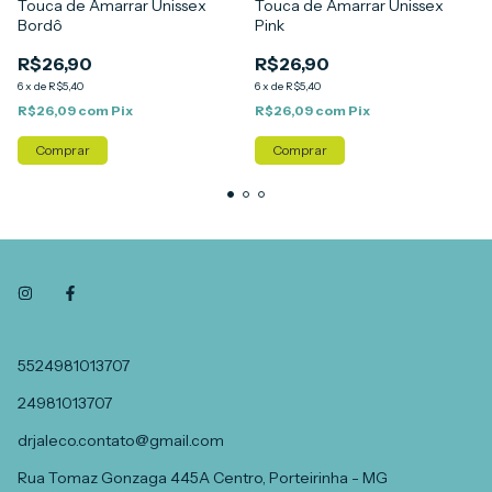
Touca de Amarrar Unissex
Touca de Amarrar Unissex
Pink
Bordô
R$26,90
R$26,90
6
x
de
R$5,40
6
x
de
R$5,40
R$26,09
com
Pix
R$26,09
com
Pix
Comprar
Comprar
5524981013707
24981013707
drjaleco.contato@gmail.com
Rua Tomaz Gonzaga 445A Centro, Porteirinha - MG