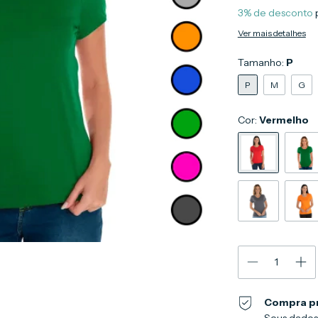
3% de desconto
Ver mais detalhes
Tamanho:
P
P
M
G
Cor:
Vermelho
Compra p
Seus dados