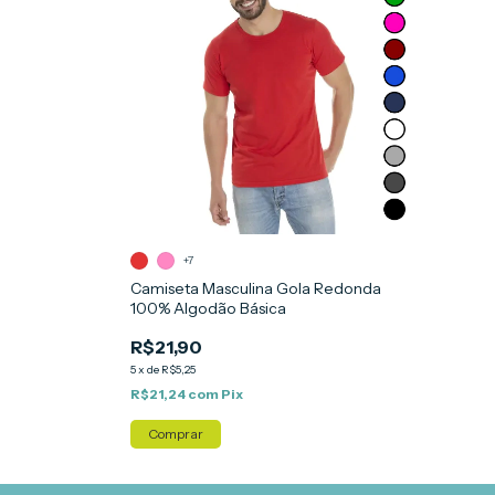
+7
Camiseta Masculina Gola Redonda
100% Algodão Básica
R$21,90
5
x
de
R$5,25
R$21,24
com
Pix
Comprar