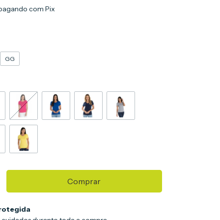
pagando com Pix
GG
rotegida
 cuidados durante toda a compra.