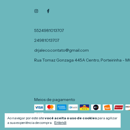
5524981013707
24981013707
drjaleco.contato@gmail.com
Rua Tomaz Gonzaga 445A Centro, Porteirinha - M
Meios de pagamento
Ao navegar por este site
você aceita o uso de cookies
para agilizar
a sua experiência de compra.
Entendi