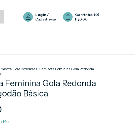
Login
/
Carrinho
(
0
)
Cadastre-se
R$0,00
miseta Gola Redonda
>
Camiseta Feminina Gola Redonda
a
a Feminina Gola Redonda
godão Básica
0
m
Pix