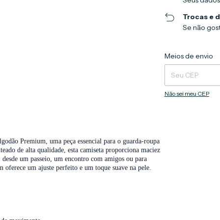
Trocas e 
Se não gost
Entregas para o CEP
Meios de envio
Não sei meu CEP
Algodão Premium, uma peça essencial para o guarda-roupa
eado de alta qualidade, esta camiseta proporciona maciez
es, desde um passeio, um encontro com amigos ou para
ferece um ajuste perfeito e um toque suave na pele.