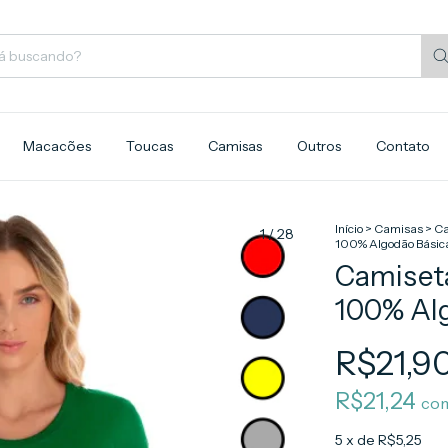
Macacões
Toucas
Camisas
Outros
Contato
Início
>
Camisas
>
Ca
1
/
28
100% Algodão Básic
Camiset
100% Al
R$21,9
R$21,24
co
5
x de
R$5,25