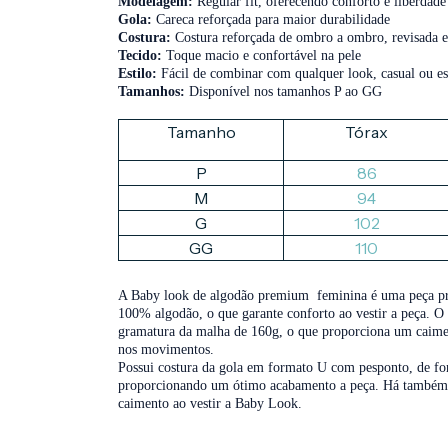
Modelagem:
Regular fit, oferecendo conforto e liberdad
Gola:
Careca reforçada para maior durabilidade
Costura:
Costura reforçada de ombro a ombro, revisada 
Tecido:
Toque macio e confortável na pele
Estilo:
Fácil de combinar com qualquer look, casual ou es
Tamanhos:
Disponível nos tamanhos P ao GG
Tamanho
Tórax
P
86
M
94
G
102
GG
110
A Baby look de algodão premium feminina é uma peça pr
100% algodão, o que garante conforto ao vestir a peça. O 
gramatura da malha de 160g, o que proporciona um caiment
nos movimentos.
Possui costura da gola em formato U com pesponto, de for
proporcionando um ótimo acabamento a peça. Há também um
caimento ao vestir a Baby Look.