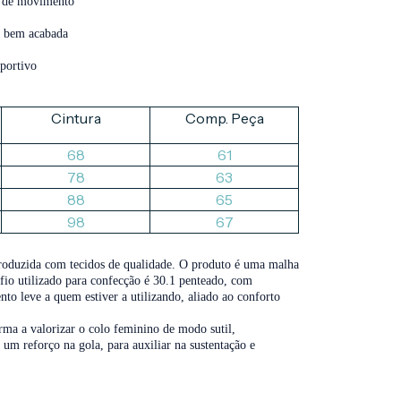
e de movimento
e bem acabada
portivo
Cintura
Comp. Peça
68
61
78
63
88
65
98
67
oduzida com tecidos de qualidade. O produto é uma malha
fio utilizado para confecção é 30.1 penteado, com
o leve a quem estiver a utilizando, aliado ao conforto
ma a valorizar o colo feminino de modo sutil,
 reforço na gola, para auxiliar na sustentação e