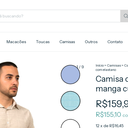
Macacões
Toucas
Camisas
Outros
Contato
Início
>
Camisas
>
Ca
1
/
9
com elastano
Camisa 
manga c
R$159,
R$155,10
c
12
x de
R$16,45