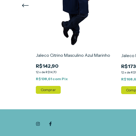
reto
Jaleco Citrino Masculino Azul Marinho
Jaleco
R$142,90
R$173
12
x
de
R$14,70
12
x
de
R$1
R$138,61
com
Pix
R$168,
Comprar
Comp