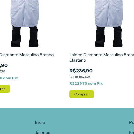
Jaleco Diamante Masculino Bra
 Diamante Masculino Branco
Elastano
,90
R$236,90
7,89
12
x
de
R$24,37
68
com
Pix
R$229,79
com
Pix
rar
Comprar
Início
Po
Jalecos
Fr