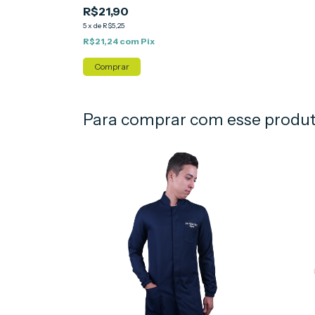
R$21,90
5
x
de
R$5,25
R$21,24
com
Pix
Comprar
Para comprar com esse produ