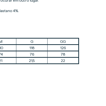
ocurar em outro lugar.
lastano 4%.
M
G
GG
10
118
126
74
76
78
21
21,5
22