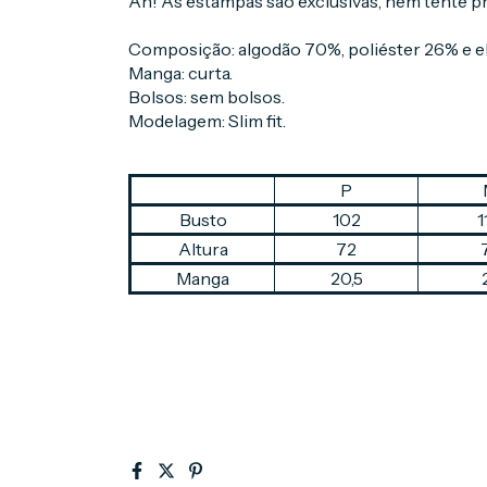
Ah! As estampas são exclusivas, nem tente pr
Composição: algodão 70%, poliéster 26% e e
Manga: curta.
Bolsos: sem bolsos.
Modelagem: Slim fit.
P
Busto
102
1
Altura
72
Manga
20,5