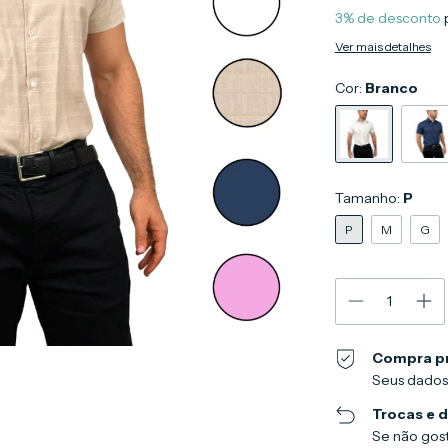
3% de desconto
Ver mais detalhes
Cor:
Branco
Tamanho:
P
P
M
G
Compra p
Seus dados
Trocas e 
Se não gost