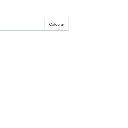
:
Alterar CEP
Calcular