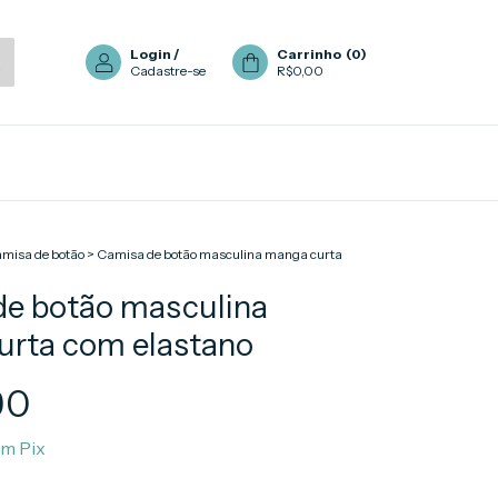
Login
/
Carrinho
(
0
)
Cadastre-se
R$0,00
misa de botão
>
Camisa de botão masculina manga curta
de botão masculina
urta com elastano
90
om
Pix